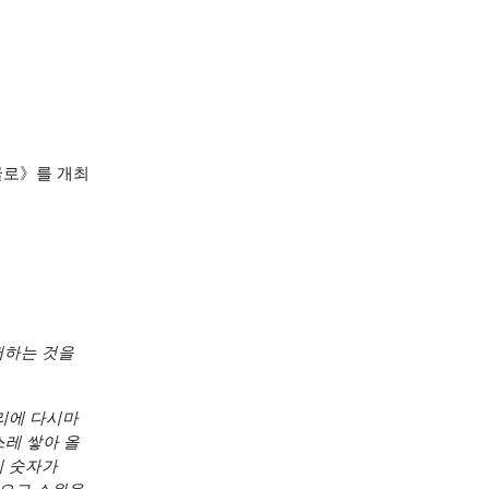
동굴로》를 개최
뻐하는 것을
리에 다시마
스레 쌓아 올
의 숫자가