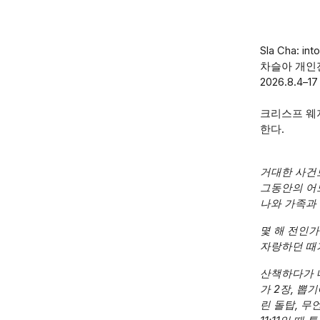
Sla Cha
:
int
차슬아
개인
2026.
8
.
4
–
17
크리스프 웨지
한다.
거대한 사건
그동안의 어
나와 가족과 
몇 해 전인가
자랑하던 때
산책하다가 
가 2장, 뽑
린 돌탑, 무