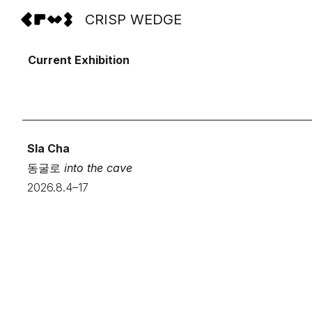
CRISP WEDGE
Sk
Current
Exhibition
Sla Ch
a
동굴로
into the cave
2026.
8
.
4
–
17